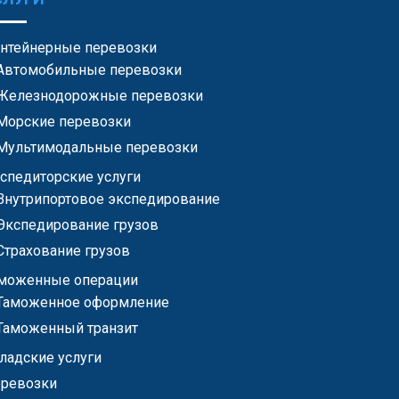
нтейнерные перевозки
Автомобильные перевозки
Железнодорожные перевозки
Морские перевозки
Мультимодальные перевозки
спедиторские услуги
Внутрипортовое экспедирование
Экспедирование грузов
Страхование грузов
моженные операции
Таможенное оформление
Таможенный транзит
ладские услуги
ревозки